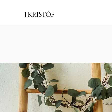
I.KRISTÓF
- 1db