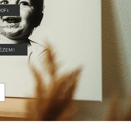
00Ft
iluett portré?
eg itt!
ÉZEM!