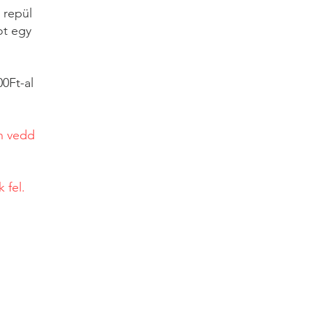
 repül
ot egy
0Ft-al
n vedd
 fel.