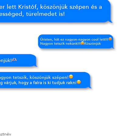
sztnév