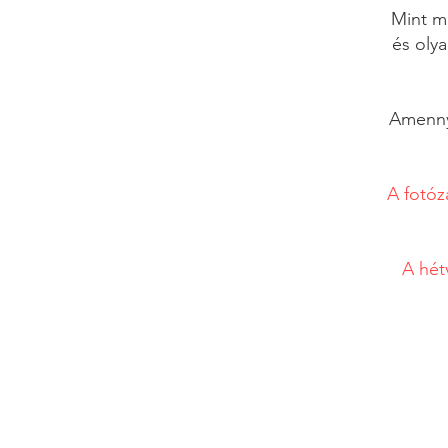
Mint m
és olya
Amennyi
A fotó
A hét