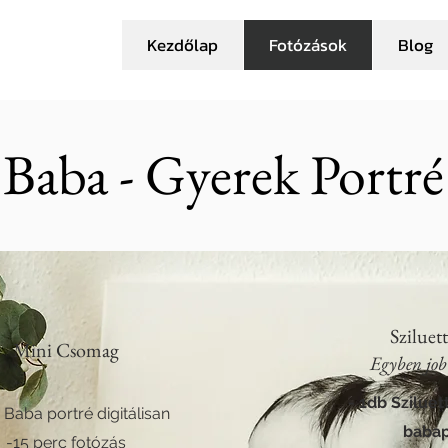
Kezdőlap
Fotózások
Blog
Baba - Gyerek Portré
Sziluet
Mini Csomag
Egyben job
- 1db Sziluet
 Baba portré digitálisan
babap
-15 perc fotózás