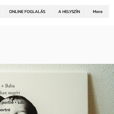
ONLINE FOGLALÁS
A HELYSZÍN
More
t + Baba
ban megéri
t portré + 1db
ortré