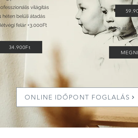
rofesszionális világítás
59.9
1 héten
belüli átadás
Hétvégi felár +3.000Ft
Mi is az a sz
Lesd m
34.900Ft
MEGN
ONLINE IDŐPONT FOGLALÁS