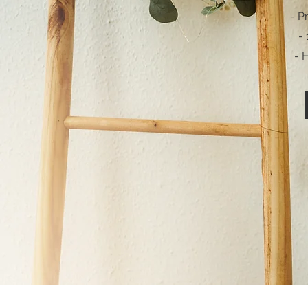
- P
- 
- 