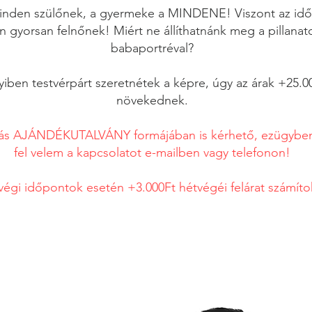
inden szülőnek, a gyermeke a MINDENE! Viszont az idő
n gyorsan felnőnek! Miért ne állíthatnánk meg a pillanat
babaportréval?
ben testvérpárt szeretnétek a képre, úgy az árak +25.00
növekednek.
zás AJÁNDÉKUTALVÁNY formájában is kérhető, ezügybe
fel velem a kapcsolatot e-mailben vagy telefonon!
végi időpontok esetén +3.000Ft hétvégéi felárat számítok