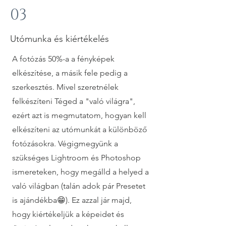
03
Utómunka és kiértékelés
A fotózás 50%-a a fényképek
elkészítése, a másik fele pedig a
szerkesztés. Mivel szeretnélek
felkészíteni Téged a "való világra",
ezért azt is megmutatom, hogyan kell
elkészíteni az utómunkát a különböző
fotózásokra. Végigmegyünk a
szükséges Lightroom és Photoshop
ismereteken, hogy megálld a helyed a
való világban (talán adok pár Presetet
is ajándékba😁). Ez azzal jár majd,
hogy kiértékeljük a képeidet és