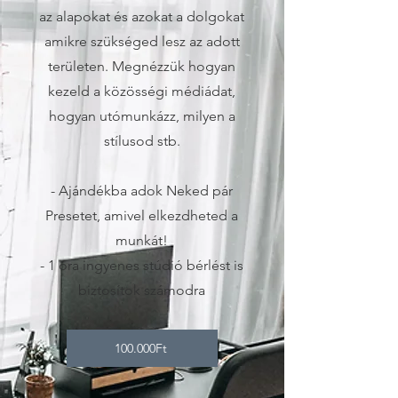
az alapokat és azokat a dolgokat
amikre szükséged lesz az adott
területen. Megnézzük hogyan
kezeld a közösségi médiádat,
hogyan utómunkázz, milyen a
stílusod stb.
- Ajándékba adok Neked pár
Presetet, amivel elkezdheted a
munkát!
- 1 óra ingyenes stúdió bérlést is
biztosítok számodra
100.000Ft