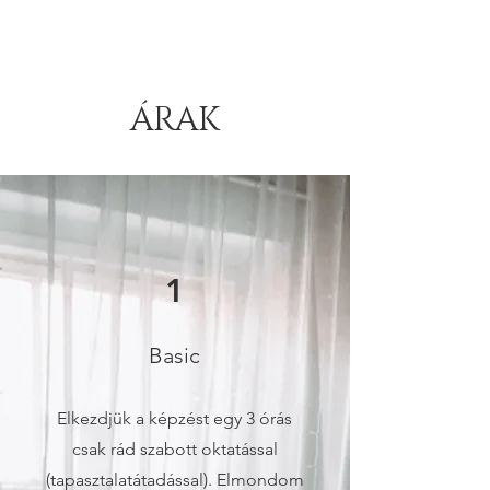
ÁRAK
1
Basic
Elkezdjük a képzést egy 3 órás
csak rád szabott oktatással
(tapasztalatátadással). Elmondom