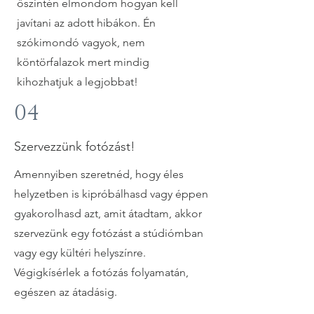
őszintén elmondom hogyan kell
javítani az adott hibákon. Én
szókimondó vagyok, nem
köntörfalazok mert mindig
kihozhatjuk a legjobbat!
04
Szervezzünk fotózást!
Amennyiben szeretnéd, hogy éles
helyzetben is kipróbálhasd vagy éppen
gyakorolhasd azt, amit átadtam, akkor
szervezünk egy fotózást a stúdiómban
vagy egy kültéri helyszínre.
Végigkísérlek a fotózás folyamatán,
egészen az átadásig.