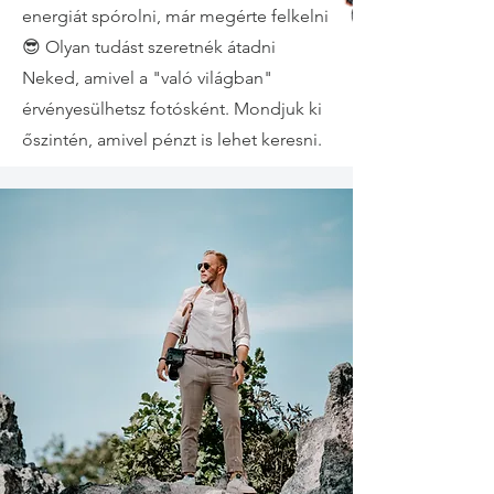
energiát spórolni, már megérte felkelni
😎 Olyan tudást szeretnék átadni
Neked, amivel a "való világban"
érvényesülhetsz fotósként. Mondjuk ki
őszintén, amivel pénzt is lehet keresni.