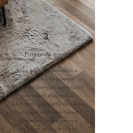
3
Fotózzunk együtt
Ideje, hogy a gyakorlatban is
kipróbáljuk a megszerzett
tudásodat! Szervezek egy fotózást
csak Neked, ahol én csak
asszisztensi szerepet töltök be, de
ott vagyok és segítek Neked
mindenben. Megmutatom a
beállítások, adok pár ötletet.