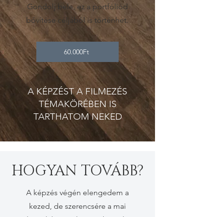
Gondolj bele, ez a portfóliód
bővítése céljából is történhet.
60.000Ft
A KÉPZÉST A FILMEZÉS
TÉMAKÖRÉBEN IS
TARTHATOM NEKED
HOGYAN TOVÁBB?
A képzés végén elengedem a
kezed, de szerencsére a mai