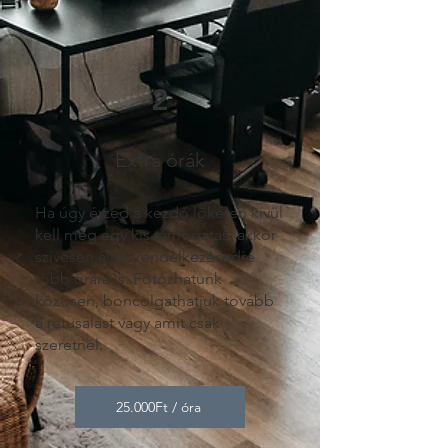
2
Extra órák
Ha úgy érzed a kezdő löketen kívül
kell még egy kis támogatás, akkor
szívesen állok rendelkezésedre
több órára is. Fotózhatunk
közösen, boncolgathatjuk tovább
a retusálást vagy amit csak
szeretnél.
25.000Ft / óra