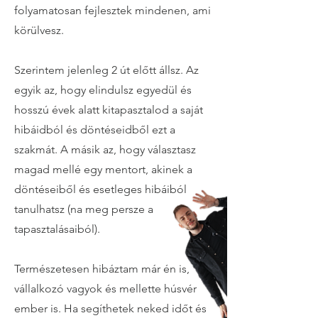
folyamatosan fejlesztek mindenen, ami
körülvesz.
Szerintem jelenleg 2 út előtt állsz. Az
egyik az, hogy elindulsz egyedül és
hosszú évek alatt kitapasztalod a saját
hibáidból és döntéseidből ezt a
szakmát. A másik az, hogy választasz
magad mellé egy mentort, akinek a
döntéseiből és esetleges hibáiból
tanulhatsz (na meg persze a
tapasztalásaiból).
Természetesen hibáztam már én is,
vállalkozó vagyok és mellette húsvér
ember is. Ha segíthetek neked időt és