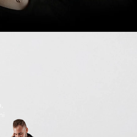
a,
ni