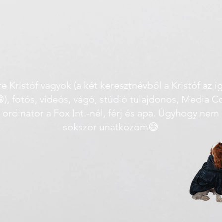
e Kristóf vagyok (a két keresztnévből a Kristóf az i
), fotós, videós, vágó, stúdió tulajdonos, Media C
ordinator a Fox Int.-nél, férj és apa. Úgyhogy nem
sokszor unatkozom😅