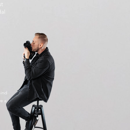
st
dal
mind
e a