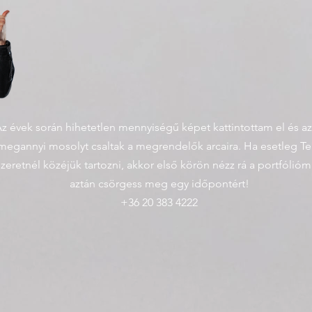
z évek során hihetetlen mennyiségű képet kattintottam el és a
megannyi mosolyt csaltak a megrendelők arcaira. Ha esetleg Te 
szeretnél közéjük tartozni, akkor első körön nézz rá a portfólióm
aztán csörgess meg egy időpontért!
+36 20 383 4222