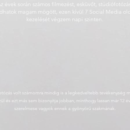
z évek során számos filmezést, esküvőt, stúdiófotózá
dhatok magam mögött, ezen kívül 7 Social Media ol
kezelését végzem napi szinten.
otózás volt számomra mindig is a legkedveltebb tevékenység 
ül és ezt más sem bizonyítja jobban, minthogy lassan már 12 év
szerelmese vagyok ennek a gyönyörű szakmának.