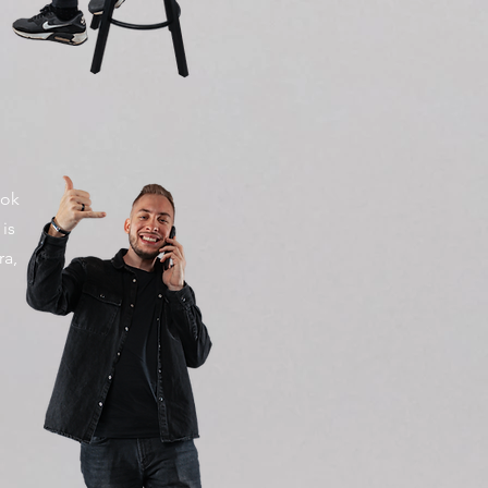
zok
is
ra,