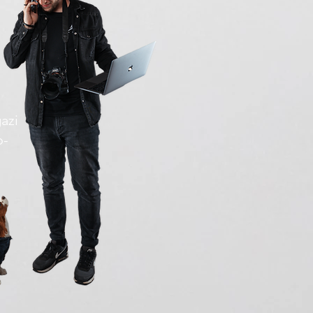
gazi
o-