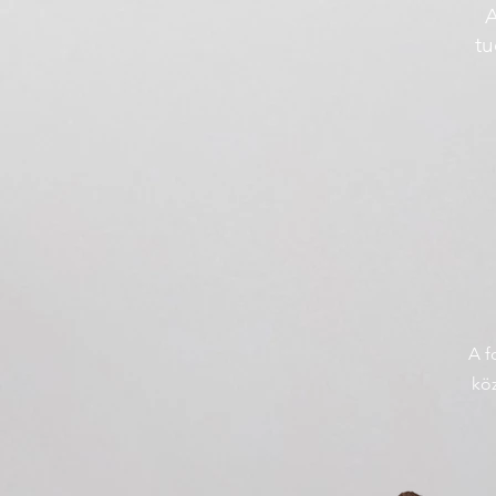
A
tu
A f
köz