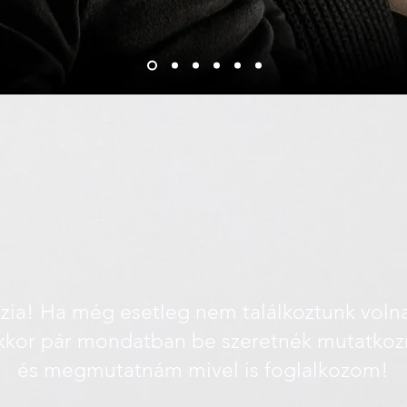
zia! Ha még esetleg nem találkoztunk voln
kkor pár mondatban be szeretnék mutatkoz
és megmutatnám mivel is foglalkozom!