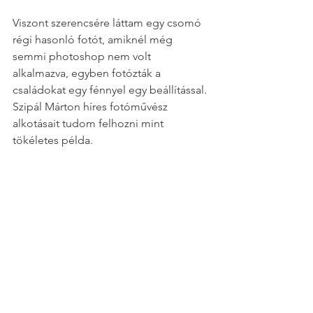
Viszont szerencsére láttam egy csomó 
régi hasonló fotót, amiknél még 
semmi photoshop nem volt 
alkalmazva, egyben fotózták a 
családokat egy fénnyel egy beállítással. 
Szipál Márton híres fotóművész 
alkotásait tudom felhozni mint 
tökéletes példa.