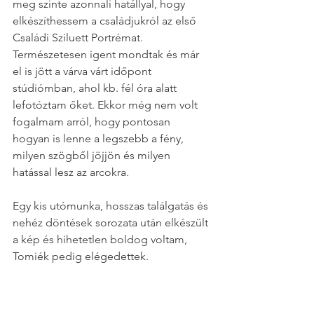
meg szinte azonnali hatállyal, hogy 
elkészíthessem a családjukról az első 
Családi Sziluett Portrémat. 
Természetesen igent mondtak és már 
el is jött a várva várt időpont 
stúdiómban, ahol kb. fél óra alatt 
lefotóztam őket. Ekkor még nem volt 
fogalmam arról, hogy pontosan 
hogyan is lenne a legszebb a fény, 
milyen szögből jöjjön és milyen 
hatással lesz az arcokra.
Egy kis utómunka, hosszas találgatás és 
nehéz döntések sorozata után elkészült 
a kép és hihetetlen boldog voltam, 
Tomiék pedig elégedettek.