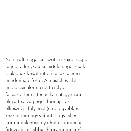
Nem volt megállás, ezután szájról szájra 
terjedt a fénykép és hirtelen egész sok 
családnak készíthettem el ezt a nem 
mindennapi fotót. A másfél év alatt, 
mióta csinálom őket tökélyre 
fejlesztettem a technikámat így mára 
elnyerte a végleges formáját az 
elkészítési folyamat (erről egyébként 
készítettem egy videót is, így talán 
jobb betekintést nyerhettek ebben a 
fotózásba és abba ahogy dolgozom).