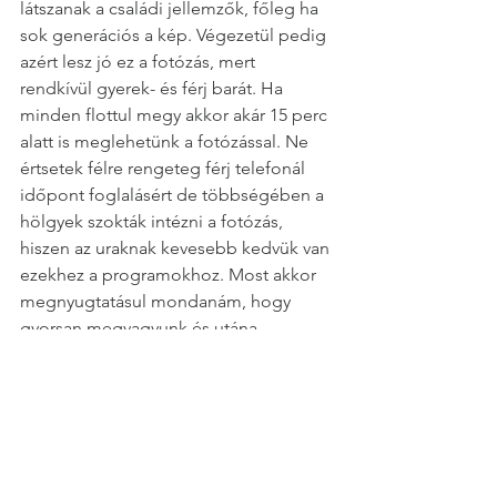
látszanak a családi jellemzők, főleg ha 
sok generációs a kép. Végezetül pedig 
azért lesz jó ez a fotózás, mert 
rendkívül gyerek- és férj barát. Ha 
minden flottul megy akkor akár 15 perc 
alatt is meglehetünk a fotózással. Ne 
értsetek félre rengeteg férj telefonál 
időpont foglalásért de többségében a 
hölgyek szokták intézni a fotózás, 
hiszen az uraknak kevesebb kedvük van 
ezekhez a programokhoz. Most akkor 
megnyugtatásul mondanám, hogy 
gyorsan megvagyunk és utána 
szabadok vagytok!😁
2024 Május elejére már több mint 300 
ilyen fotózásom volt és nem titkolt 
szándékom, hogy ez a szám csak 
növekedjen! Úgy gondolom, hogy ez a 