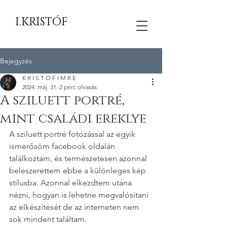
I.KRISTÓF
Bejegyzés
K R I S T O F I M R E
2024. máj. 31.
2 perc olvasás
A sziluett portré,
mint családi ereklye
A sziluett portré fotózással az egyik 
ismerősöm facebook oldalán 
találkoztam, és természetesen azonnal 
beleszerettem ebbe a különleges kép 
stílusba. Azonnal elkezdtem utána 
nézni, hogyan is lehetne megvalósítani 
az elkészítését de az interneten nem 
sok mindent találtam.